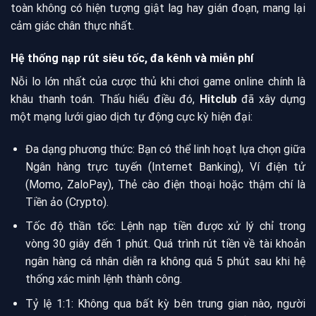
toàn không có hiện tượng giật lag hay gián đoạn, mang lại
cảm giác chân thực nhất.
Hệ thống nạp rút siêu tốc, đa kênh và miễn phí
Nỗi lo lớn nhất của cược thủ khi chơi game online chính là
khâu thanh toán. Thấu hiểu điều đó,
Hitclub
đã xây dựng
một mạng lưới giao dịch tự động cực kỳ hiện đại:
Đa dạng phương thức: Bạn có thể linh hoạt lựa chọn giữa
Ngân hàng trực tuyến (Internet Banking), Ví điện tử
(Momo, ZaloPay), Thẻ cào điện thoại hoặc thậm chí là
Tiền ảo (Crypto).
Tốc độ thần tốc: Lệnh nạp tiền được xử lý chỉ trong
vòng 30 giây đến 1 phút. Quá trình rút tiền về tài khoản
ngân hàng cá nhân diễn ra không quá 5 phút sau khi hệ
thống xác minh lệnh thành công.
Tỷ lệ 1:1: Không qua bất kỳ bên trung gian nào, người