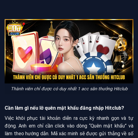
Thành viên chỉ được có duy nhất 1 acc săn thưởng Hitclub
Cần làm gì nếu lỡ quên mật khẩu đăng nhập Hitclub?
Việc khôi phục tài khoản diễn ra cực kỳ nhanh gọn và tự
động. Anh em chỉ cần click vào dòng “Quên mật khẩu” và
làm theo hướng dẫn. Mã xác minh sẽ được gửi thẳng về số