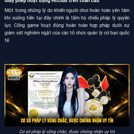
Giấy phép hoạt động Hitclub trên toàn cầu
Một trong những lý do khiến người chơi hoàn toàn yên tâm
khi xuống tiền tại đây chính là tấm hộ chiếu pháp lý quyền
lực. Cổng game hoạt động hoàn toàn hợp pháp dưới sự
giám sát nghiêm ngặt của các tổ chức quản lý cờ bạc quốc
tế.
Cơ sở pháp lý vững chắc, được chứng nhận uy tín