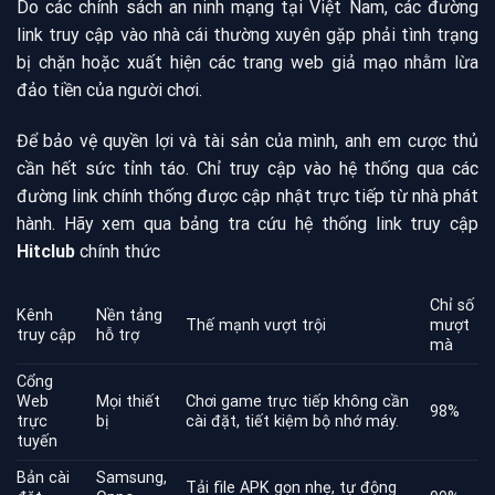
Do các chính sách an ninh mạng tại Việt Nam, các đường
link truy cập vào nhà cái thường xuyên gặp phải tình trạng
bị chặn hoặc xuất hiện các trang web giả mạo nhằm lừa
đảo tiền của người chơi.
Để bảo vệ quyền lợi và tài sản của mình, anh em cược thủ
cần hết sức tỉnh táo. Chỉ truy cập vào hệ thống qua các
đường link chính thống được cập nhật trực tiếp từ nhà phát
hành. Hãy xem qua bảng tra cứu hệ thống link truy cập
Hitclub
chính thức
Chỉ số
Kênh
Nền tảng
Thế mạnh vượt trội
mượt
truy cập
hỗ trợ
mà
Cổng
Web
Mọi thiết
Chơi game trực tiếp không cần
98%
trực
bị
cài đặt, tiết kiệm bộ nhớ máy.
tuyến
Bản cài
Samsung,
Tải file APK gọn nhẹ, tự động