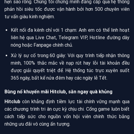
hẹn sáo rỗng. Chúng tôi chứng minh đẳng cấp qua hệ thống
phản hồi siêu tốc được vận hành bởi hơn 500 chuyên viên
tư vấn giàu kinh nghiệm.
Kết nối đa kênh chỉ với 1 chạm: Anh em có thể linh hoạt
liên hệ qua Live Chat, Telegram VIP, Hotline đường dây
nóng hoặc Fanpage chính chủ.
Xử lý sự cố trong 60 giây: Với quy trình tiếp nhận thông
minh, 100% thắc mắc về nạp rút hay lỗi tài khoản đều
được giải quyết triệt để. Hệ thống túc trực xuyên suốt
365 ngày, bất kể nửa đêm hay các ngày lễ Tết.
Bùng nổ khuyến mãi Hitclub, săn ngay quà khủng
Hitclub
còn khẳng định tiềm lực tài chính vững mạnh qua
các chương trình tri ân cực kỳ chịu chi. Cổng game luôn biết
cách tiếp sức cho nguồn vốn hội viên chính thức bằng
những ưu đãi vô cùng ấn tượng.