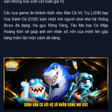
săn những loài sinh vật biển giá trị.
Các tựa game ăn khách nhất như Bắn Cá Vũ Trụ (JDB) hay
Vua Đánh Cá (CQ9) luôn chật kín người chơi nhờ hệ thống
Boss đa dạng. Hạ gục Rồng Vàng, Tàu Ma hay Cá Mập
Hoàng Kim sẽ giúp anh em nhân số vốn của mình lên gấp
hàng trăm lần một cách dễ dàng.