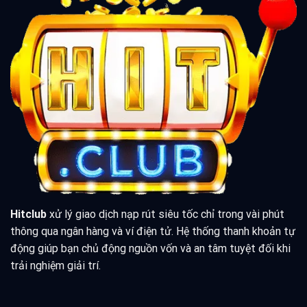
Hitclub
xử lý giao dịch nạp rút siêu tốc chỉ trong vài phút
thông qua ngân hàng và ví điện tử. Hệ thống thanh khoản tự
động giúp bạn chủ động nguồn vốn và an tâm tuyệt đối khi
trải nghiệm giải trí.