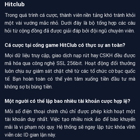
Hitclub
Trong quá trình cá cược, thành viên nền tảng khó tránh khỏi
một vài vướng mắc nhỏ. Dưới đây là bộ tổng hợp các câu
hỏi từ cộng đồng đã được giải đáp bởi đội ngũ chuyên viên.
Cá cược tại cổng game HitClub có thực sự an toàn?
Mọi dữ liệu truy cập, giao dịch nạp rút hay CSKH đều được
mã hóa qua công nghệ SSL 256bit. Hoạt động đổi thưởng
luôn chịu sự giám sát chặt chẽ từ các tổ chức cờ bạc quốc
tế. Bạn hoàn toàn có thể yên tâm xuống tiền đầu tư mà
không sợ bị bùng tiền.
Một người có thể lập bao nhiêu tài khoản cược hợp lệ?
Mỗi số điện thoại chính chủ chỉ được phép kích hoạt một
tài khoản duy nhất. Việc tạo nhiều nick ảo để bào khuyến
mãi là vi phạm nội quy. Hệ thống sẽ ngay lập tức khóa vĩnh
viễn các ID gian lận này.