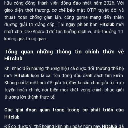
hữu cộng đồng thành viên đông đảo nhất năm 2026. Với
giao diện thời thượng, cơ chế bảo mật OTP tuyệt đối và
thuật toán chống gian lận, cổng game mang đến thiên
đường giải trí đẳng cấp. Tải ngay phiên bản
Hitclub
mới
nhất cho iOS/Android để tận hưởng dịch vụ đổi thưởng 1:1
không qua trung gian.
Tổng quan những thông tin chính thức về
Hitclub
Khi nhắc đến những thương hiệu cá cược đổi thưởng thế hệ
mới,
Hitclub
luôn là cái tên đứng đầu danh sách tìm kiếm.
Không chỉ là một nơi để giải trí, đây là sân chơi giải trí trực
tuyến hoàn chỉnh, nơi biến mọi khát vọng chinh phục giải
thưởng lớn thành thực tế.
Các giai đoạn quan trọng trong sự phát triển của
Hitclub
Để có được vị thế hoàng kim như ngày hôm nay,
Hitclub
đã