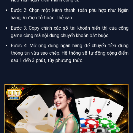
Bước 2: Chọn một kênh thanh toán phù hợp như Ngân
hàng, Ví điện tử hoặc Thẻ cào.
Bước 3: Copy chính xác số tài khoản hiển thị của cổng
game cùng mã nội dung chuyển khoản bắt buộc.
Bước 4: Mở ứng dụng ngân hàng để chuyển tiền đúng
thông tin vừa sao chép. Hệ thống sẽ tự động cộng điểm
sau 1 đến 3 phút, tùy phương thức.