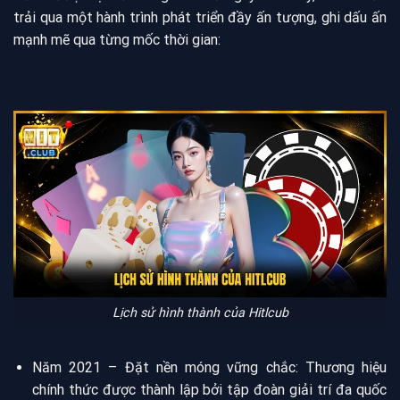
trải qua một hành trình phát triển đầy ấn tượng, ghi dấu ấn
mạnh mẽ qua từng mốc thời gian:
Lịch sử hình thành của Hitlcub
Năm 2021 – Đặt nền móng vững chắc: Thương hiệu
chính thức được thành lập bởi tập đoàn giải trí đa quốc