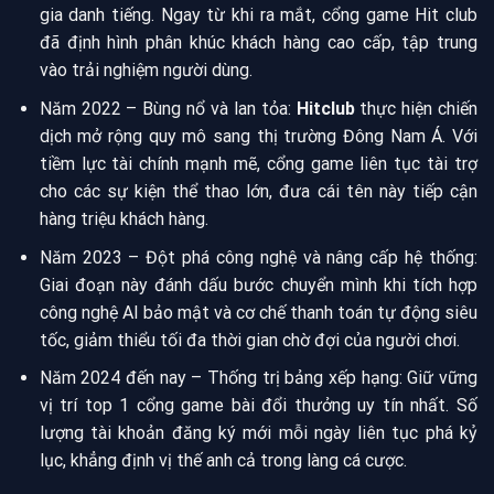
gia danh tiếng. Ngay từ khi ra mắt, cổng game Hit club
đã định hình phân khúc khách hàng cao cấp, tập trung
vào trải nghiệm người dùng.
Năm 2022 – Bùng nổ và lan tỏa:
Hitclub
thực hiện chiến
dịch mở rộng quy mô sang thị trường Đông Nam Á. Với
tiềm lực tài chính mạnh mẽ, cổng game liên tục tài trợ
cho các sự kiện thể thao lớn, đưa cái tên này tiếp cận
hàng triệu khách hàng.
Năm 2023 – Đột phá công nghệ và nâng cấp hệ thống:
Giai đoạn này đánh dấu bước chuyển mình khi tích hợp
công nghệ AI bảo mật và cơ chế thanh toán tự động siêu
tốc, giảm thiểu tối đa thời gian chờ đợi của người chơi.
Năm 2024 đến nay – Thống trị bảng xếp hạng: Giữ vững
vị trí top 1 cổng game bài đổi thưởng uy tín nhất. Số
lượng tài khoản đăng ký mới mỗi ngày liên tục phá kỷ
lục, khẳng định vị thế anh cả trong làng cá cược.