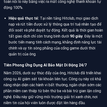
toàn nỗi lo này bằng việc ra mắt công nghệ thanh khoản tự
động 100%.
Hiệu quả thực tế:
Tại nền tảng Hitclub, mọi giao dịch
nạp và rút tiền được xử lý thông qua trí tuệ nhân tạo để
đối soát và phê duyệt tự động. Kết quả là thời gian hoàn
tất giao dịch chỉ còn trung bình dưới
90 giây
. Đây là một
bước tiến mang tính cách mạng, khẳng định năng lực tài
chính và uy tín sòng phẳng của cổng game dưới thời
quản trị của ông.
Tiên Phong Ứng Dụng AI Bảo Mật Di Động 24/7
Năm 2026, dưới sự thúc đẩy của ông, Hitclub đã triển khai
công cụ AI giám sát tài khoản liên tục. Công cụ này có khả
năng nhận diện các hành vi bất thường, ngăn chặn sớm các
phần mềm can thiệp từ bên thứ ba và bài trừ gian lận công
nghệ. Điều này giữ vững môi trường giải trí xanh chín, nơi
niềm tin của hội viên luôn được đặt lên hàng đầu.