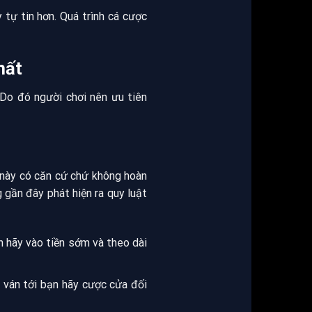
tự tin hơn. Quá trình cá cược
hất
Do đó người chơi nên ưu tiên
 này có căn cứ chứ không hoàn
 gần đây phát hiện ra quy luật
n hãy vào tiền sớm và theo dài
ồi ván tới bạn hãy cược cửa đối