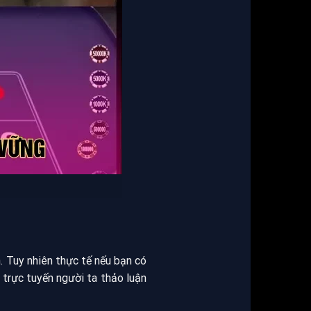
. Tuy nhiên thực tế nếu bạn có
 trực tuyến người ta thảo luận