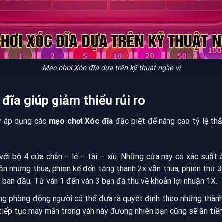
Mẹo chơi Xóc đĩa dựa trên kỹ thuật nghe vị
 đĩa giúp giảm thiểu rủi ro
ý áp dụng các
mẹo chơi Xóc đĩa
đặc biệt để nâng cao tỷ lệ thắn
ới bộ 4 cửa chẵn – lẻ – tài – xỉu. Những cửa này có xác suất 
n nhưng thua, phiên kế đến tăng thành 2x vẫn thua, phiên thứ 3
X ban đầu. Từ ván 1 đến ván 3 bạn đã thu về khoản lợi nhuận 1X.
ng phòng đông người có thể đưa ra quyết định theo những thành
 tiếp tục may mắn trong ván này đương nhiên bạn cũng sẽ ăn tiền