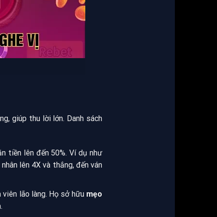
g, giúp thu lời lớn. Danh sách
ăn tiền lên đến 50%. Ví dụ như
 nhân lên 4X và thắng, đến ván
 viên lão làng. Họ sở hữu
mẹo
.