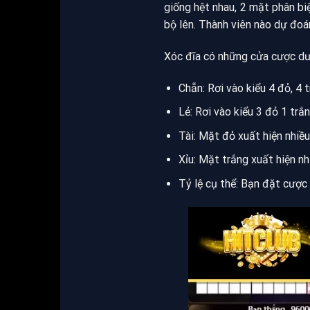
giống hệt nhau, 2 mặt phân biệ
bộ lên. Thành viên nào dự đoá
Xóc đĩa có những cửa cược dư
Chẵn: Rơi vào kiểu 4 đỏ, 4
Lẻ: Rơi vào kiểu 3 đỏ 1 tr
Tài: Mặt đỏ xuất hiện nhiề
Xỉu: Mặt trắng xuất hiện n
Tỷ lệ cụ thể: Bạn đặt cược 