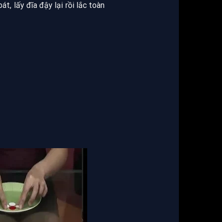
t, lấy đĩa đậy lại rồi lắc toàn