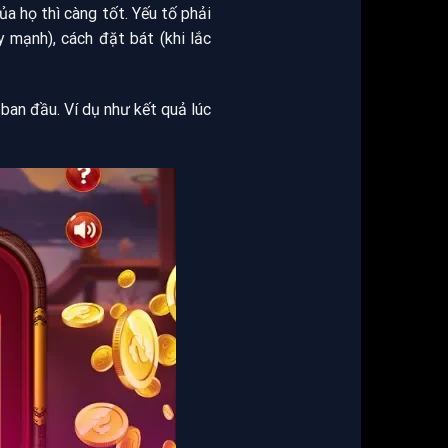
ủa họ thì càng tốt. Yếu tố phải
y mạnh), cách đặt bát (khi lắc
ban đầu. Ví dụ như kết quả lúc