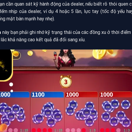
ạn cần quan sát kỹ hành động của dealer, nếu biết rõ thói quen c
ếm nhịp của dealer, ví dụ 4 hoặc 5 lần, lực tay (tốc độ yếu ha
ống mặt bàn mạnh hay nhẹ).
a
này bạn phải ghi nhớ kỹ trạng thái của các đồng xu ở thời điểm 
p lắc khả năng cao kết quả đã đổi sang xỉu.