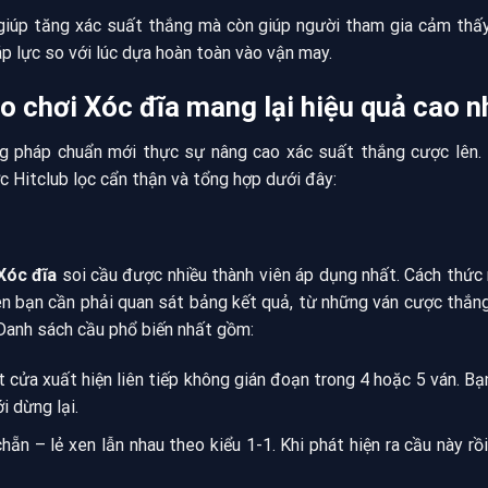
giúp tăng xác suất thắng mà còn giúp người tham gia cảm thấy 
áp lực so với lúc dựa hoàn toàn vào vận may.
 chơi Xóc đĩa mang lại hiệu quả cao n
g pháp chuẩn mới thực sự nâng cao xác suất thắng cược lên. 
 Hitclub lọc cẩn thận và tổng hợp dưới đây:
Xóc đĩa
soi cầu được nhiều thành viên áp dụng nhất. Cách thức
ên bạn cần phải quan sát bảng kết quả, từ những ván cược thắng
 Danh sách cầu phổ biến nhất gồm:
 cửa xuất hiện liên tiếp không gián đoạn trong 4 hoặc 5 ván. Bạ
i dừng lại.
hẵn – lẻ xen lẫn nhau theo kiểu 1-1. Khi phát hiện ra cầu này r