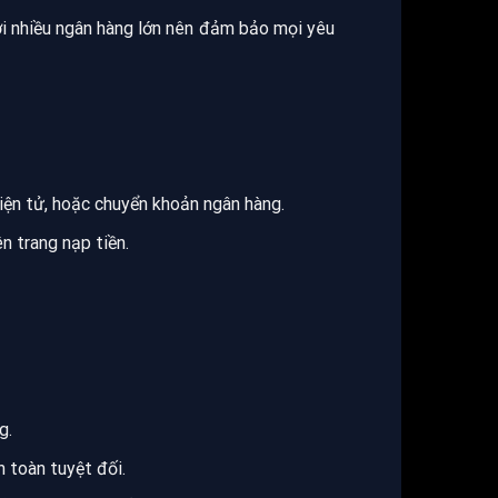
với nhiều ngân hàng lớn nên đảm bảo mọi yêu
iện tử, hoặc chuyển khoản ngân hàng.
n trang nạp tiền.
g.
 toàn tuyệt đối.