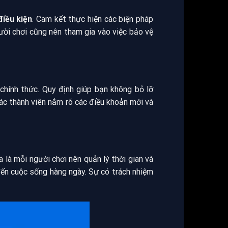
điều kiện
. Cam kết thực hiện các biện pháp
ười chơi cũng nên tham gia vào việc bảo vệ
chính thức. Quy định giúp bạn không bỏ lỡ
các thành viên nắm rõ các điều khoản mới và
là mỗi người chơi nên quản lý thời gian và
 đến cuộc sống hàng ngày. Sự có trách nhiệm