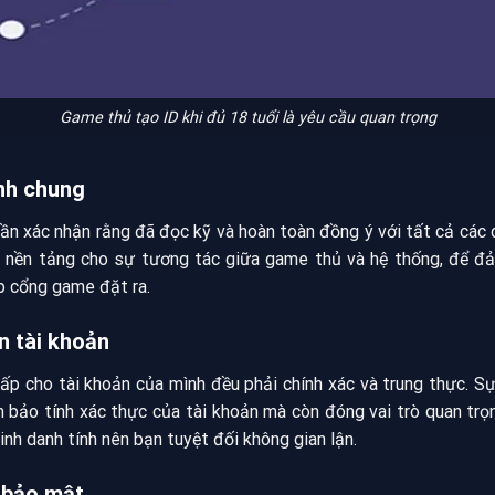
Game thủ tạo ID khi đủ 18 tuổi là yêu cầu quan trọng
nh chung
ần xác nhận rằng đã đọc kỹ và hoàn toàn đồng ý với tất cả các 
à nền tảng cho sự tương tác giữa game thủ và hệ thống, để 
p cổng game đặt ra.
n tài khoản
ấp cho tài khoản của mình đều phải chính xác và trung thực. S
 bảo tính xác thực của tài khoản mà còn đóng vai trò quan trọ
nh danh tính nên bạn tuyệt đối không gian lận.
h bảo mật