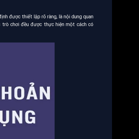
nh được thiết lập rõ ràng, là nội dung quan
 trò chơi đều được thực hiện một cách có