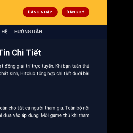
ĐĂNG NHẬP
ĐĂNG KÝ
N HỆ
HƯỚNG DẪN
in Chi Tiết
 động giải trí trực tuyến. Khi bạn tuân thủ
át sinh, Hitclub tổng hợp chi tiết dưới bài
oàn cho tất cả người tham gia. Toàn bộ nội
hi đưa vào áp dụng. Mỗi game thủ khi tham