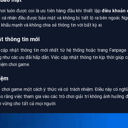
ơi luôn được coi là ưu tiên hàng đầu khi thiết lập
điều khoản 
 cá nhân đều được bảo mật và không bị tiết lộ ra bên ngoài. Ng
khẩu mạnh và không chia sẻ thông tin với bất kỳ ai.
t thông tin mới
cập nhật thông tin mới nhất từ hệ thống hoặc trang Fanpage 
 như các ưu đãi hấp dẫn. Việc cập nhật thông tin kịp thời giúp 
hiệm chơi game.
iệm
hơi game một cách ý thức và có trách nhiệm. Điều này có nghĩa 
o rằng việc tham gia vào các trò chơi giải trí không ảnh hưởng
n vững cho tất cả mọi người.