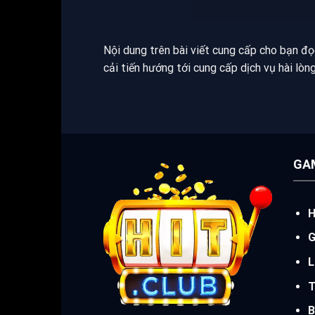
Nội dung trên bài viết cung cấp cho bạn đ
cải tiến hướng tới cung cấp dịch vụ hài lòn
GA
H
G
L
T
B