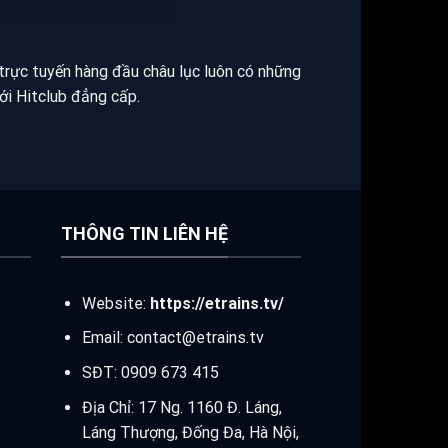
 trực tuyến hàng đầu châu lục luôn có những
với
Hitclub
đẳng cấp.
THÔNG TIN LIÊN HỆ
Website:
https://etrains.tv/
Email:
contact@etrains.tv
SĐT: 0909 673 415
Địa Chỉ: 17 Ng. 1160 Đ. Láng,
Láng Thượng, Đống Đa, Hà Nội,