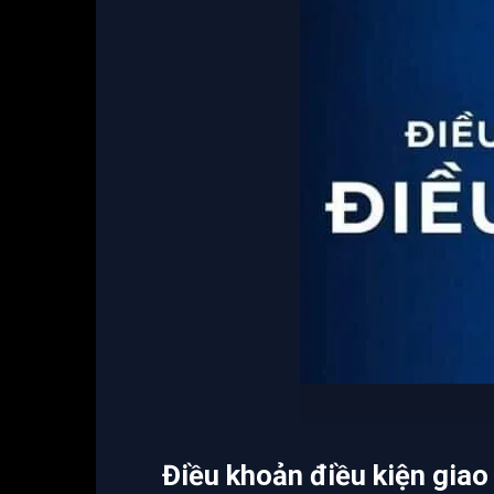
Điều khoản điều kiện giao 