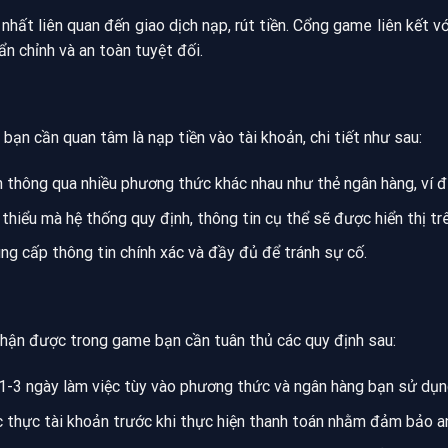
 nhất liên quan đến giao dịch nạp, rút tiền. Cổng game liên kết 
ẩn chỉnh và an toàn tuyệt đối.
bạn cần quan tâm là nạp tiền vào tài khoản, chi tiết như sau:
n thông qua nhiều phương thức khác nhau như thẻ ngân hàng, ví đ
thiểu mà hệ thống quy định, thông tin cụ thể sẽ được hiển thị trê
ung cấp thông tin chính xác và đầy đủ để tránh sự cố.
 nhận được trong game bạn cần tuân thủ các quy định sau:
n 1-3 ngày làm việc tùy vào phương thức và ngân hàng bạn sử dụn
c thực tài khoản trước khi thực hiện thanh toán nhằm đảm bảo an