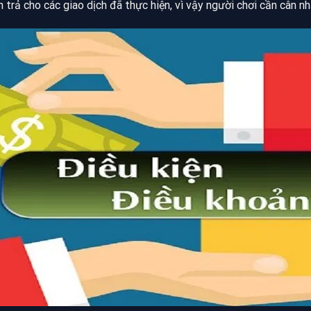
rả cho các giao dịch đã thực hiện, vì vậy người chơi cần cân nhắ