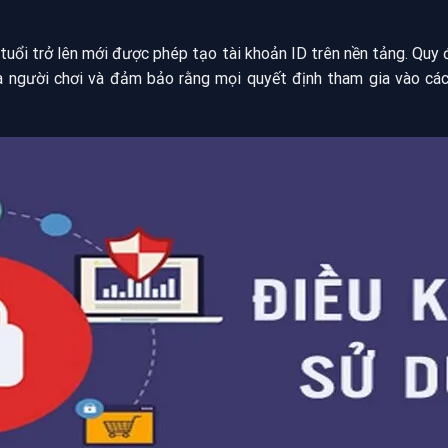
ổi trở lên mới được phép tạo tài khoản ID trên nền tảng. Quy đị
a người chơi và đảm bảo rằng mọi quyết định tham gia vào các