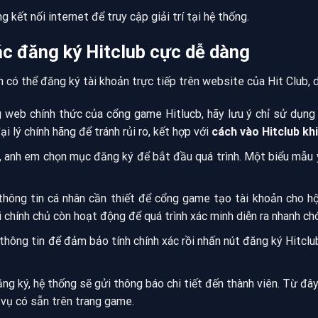
 kết nối internet để truy cập giải trí tại hệ thống.
c đăng ký Hitclub cực dễ dàng
có thể đăng ký tài khoản trực tiếp trên website của Hit Club, d
g web chính thức của cổng game Hitlucb, hãy lưu ý chỉ sử dụng 
 lý chính hãng để tránh rủi ro, kết hợp với
cách vào Hitclub khi
h, anh em chọn mục đăng ký để bắt đầu quá trình. Một biểu mẫu 
hông tin cá nhân cần thiết để cổng game tạo tài khoản cho hộ
 chính chủ còn hoạt động để quá trình xác minh diễn ra nhanh ch
 thông tin để đảm bảo tính chính xác rồi nhấn nút đăng ký Hitcl
ng ký, hệ thống sẽ gửi thông báo chi tiết đến thành viên. Từ đâ
 vụ có sẵn trên trang game.