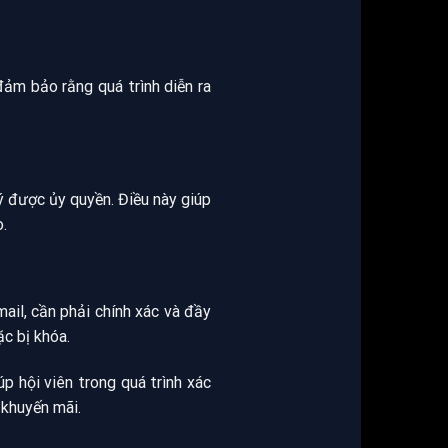
đảm bảo rằng quá trình diễn ra
ý được ủy quyền. Điều này giúp
.
mail, cần phải chính xác và đầy
c bị khóa.
p hội viên trong quá trình xác
 khuyến mãi.