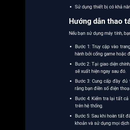
Sử dụng thiết bị có khả năng
Hướng dẫn thao tá
Nếu bạn sử dụng máy tính, bạn 
Bước 1: Truy cập vào tran
hành bởi cổng game hoặc đại
Bước 2: Tại giao diện chín
sẽ xuất hiện ngay sau đó.
Bước 3: Cung cấp đầy đủ t
rằng bạn điền số điện thoại
Bước 4: Kiểm tra lại tất cả
trên hệ thống.
Bước 5: Sau khi hoàn tất đă
khoản và sử dụng mọi dịch