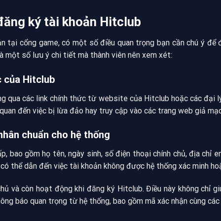
 đăng ký tài khoản Hitclub
ản tại cổng game, có một số điều quan trọng bạn cần chú ý để 
à một số lưu ý chi tiết mà thành viên nên xem xét:
c của Hitclub
 qua các link chính thức từ website của Hitclub hoặc các đại l
 quan đến việc bị lừa đảo hay truy cập vào các trang web giả mạo
 nhân chuẩn cho hệ thống
, bao gồm họ tên, ngày sinh, số điện thoại chính chủ, địa chỉ e
 có thể dẫn đến việc tài khoản không được hệ thống xác minh hoặ
hủ và còn hoạt động khi đăng ký Hitclub. Điều này không chỉ giú
hông báo quan trọng từ hệ thống, bao gồm mã xác nhận cùng các