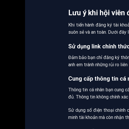
Lưu ý khi hội viên
Khi tiến hành đăng ký tài kho
suôn sẻ và an toàn. Dưới đây l
Sử dụng link chính thứ
Đảm bảo bạn chỉ đăng ký thông
anh em tránh những rủi ro liên
Cung cấp thông tin cá
Thông tin cá nhân bạn cung cấp
đủ. Thông tin không chính xác
Sử dụng số điện thoại chính c
minh tài khoản mà còn nhận t