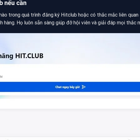
ub nếu cần
ào trong quá trình đăng ký Hitclub hoặc có thắc mắc liên quan
ách hàng. Họ luôn sẵn sàng giúp đỡ hội viên và giải đáp mọi thắc