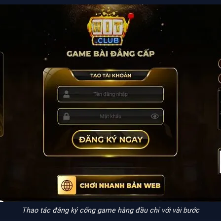
Thao tác đăng ký cổng game hàng đầu chỉ với vài bước