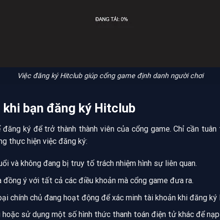
Việc đăng ký Hitclub giúp cổng game định danh người chơi
 khi bạn đăng ký Hitclub
 đăng ký để trở thành thành viên của cổng game. Chỉ cần tuân t
ng thực hiện việc đăng ký:
ổi và không đang bị truy tố trách nhiệm hình sự liên quan.
à đồng ý với tất cả các điều khoản mà cổng game đưa ra.
ại chính chủ đang hoạt động để xác minh tài khoản khi đăng ký 
 hoặc sử dụng một số hình thức thanh toán điện tử khác để nạp v