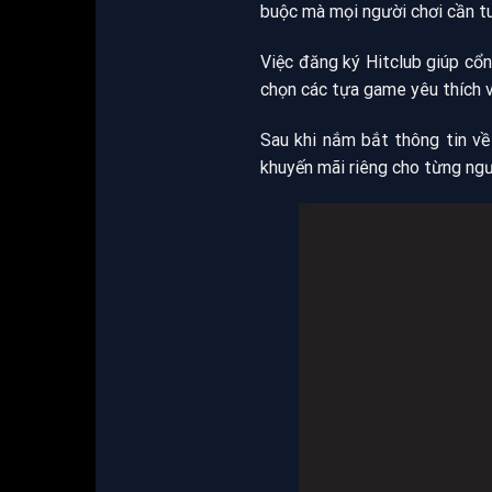
buộc mà mọi người chơi cần t
Việc đăng ký Hitclub giúp cổ
chọn các tựa game yêu thích và
Sau khi nắm bắt thông tin về
khuyến mãi riêng cho từng ngườ