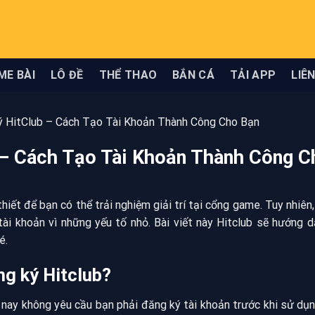
ME BÀI
LÔ ĐỀ
THỂ THAO
BẮN CÁ
TẢI APP
LIÊ
 HitClub – Cách Tạo Tài Khoản Thành Công Cho Bạn
 – Cách Tạo Tài Khoản Thành Công C
hiết để bạn có thể trải nghiệm giải trí tại cổng game. Tuy nhiên
tài khoản vì những yếu tố nhỏ. Bài viết này
Hitclub
sẽ hướng dẫ
é.
ng ký Hitclub?
ay không yêu cầu bạn phải đăng ký tài khoản trước khi sử dụng