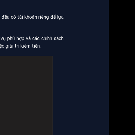
đều có tài khoản riêng để lựa
 vụ phù hợp và các chính sách
 giải trí kiếm tiền.