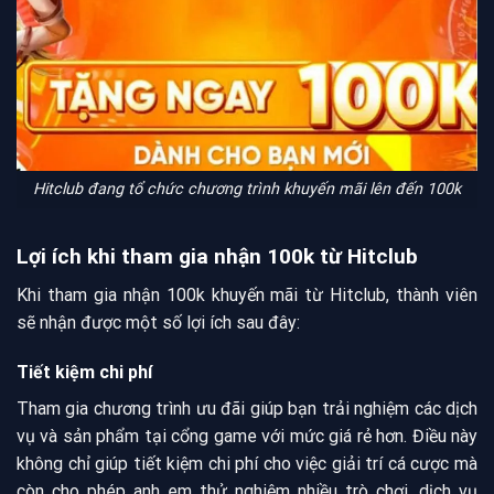
Hitclub đang tổ chức chương trình khuyến mãi lên đến 100k
Lợi ích khi tham gia nhận 100k từ Hitclub
Khi tham gia nhận 100k khuyến mãi từ Hitclub, thành viên
sẽ nhận được một số lợi ích sau đây:
Tiết kiệm chi phí
Tham gia chương trình ưu đãi giúp bạn trải nghiệm các dịch
vụ và sản phẩm tại cổng game với mức giá rẻ hơn. Điều này
không chỉ giúp tiết kiệm chi phí cho việc giải trí cá cược mà
còn cho phép anh em thử nghiệm nhiều trò chơi, dịch vụ