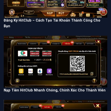
Đăng Ký HitClub – Cách Tạo Tài Khoản Thành Công Cho
Bạn
Nạp Tiền HitClub Nhanh Chóng, Chính Xác Cho Thành Viên