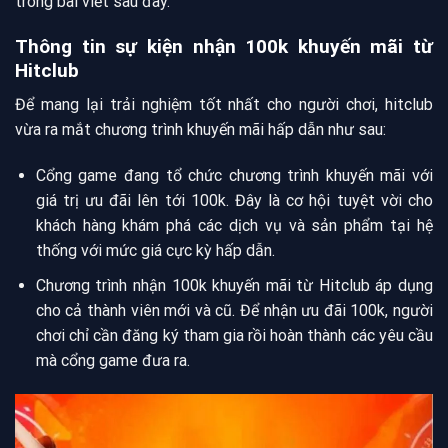
trong bài viết sau đây.
Thông tin sự kiện nhận 100k khuyến mãi từ
Hitclub
Để mang lại trải nghiệm tốt nhất cho người chơi,
hitclub
vừa ra mắt chương trình khuyến mãi hấp dẫn như sau:
Cổng game đang tổ chức chương trình khuyến mãi với
giá trị ưu đãi lên tới 100k. Đây là cơ hội tuyệt vời cho
khách hàng khám phá các dịch vụ và sản phẩm tại hệ
thống với mức giá cực kỳ hấp dẫn.
Chương trình nhận 100k khuyến mãi từ Hitclub áp dụng
cho cả thành viên mới và cũ. Để nhận ưu đãi 100k, người
chơi chỉ cần đăng ký tham gia rồi hoàn thành các yêu cầu
mà cổng game đưa ra.