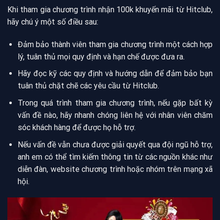
Khi tham gia chương trình nhận 100k khuyến mãi từ Hitclub,
hãy chú ý một số điều sau:
Đảm bảo thành viên tham gia chương trình một cách hợp
lý, tuân thủ mọi quy định và hạn chế được đưa ra.
Hãy đọc kỹ các quy định và hướng dẫn để đảm bảo bạn
tuân thủ chặt chẽ các yêu cầu từ Hitclub.
Trong quá trình tham gia chương trình, nếu gặp bất kỳ
vấn đề nào, hãy nhanh chóng liên hệ với nhân viên chăm
sóc khách hàng để được họ hỗ trợ.
Nếu vấn đề vẫn chưa được giải quyết qua đội ngũ hỗ trợ,
anh em có thể tìm kiếm thông tin từ các nguồn khác như
diễn đàn, website chương trình hoặc nhóm trên mạng xã
hội.