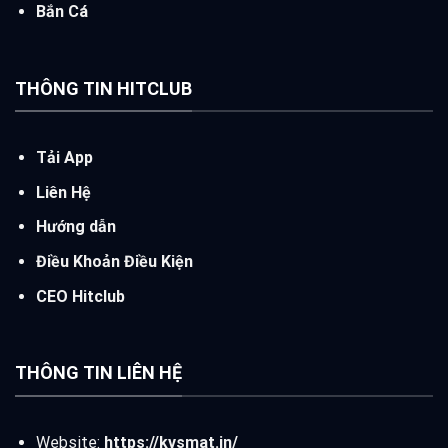
Bắn Cá
THÔNG TIN HITCLUB
Tải App
Liên Hệ
Hướng dẫn
Điều Khoản Điều Kiện
CEO Hitclub
THÔNG TIN LIÊN HỆ
Website:
https://kvsmat.in/