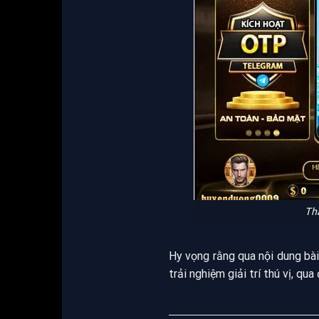
Th
Hy vọng rằng qua nội dung bài
trải nghiệm giải trí thú vị, q