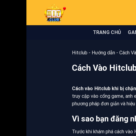
TRANG CHỦ
GA
Hitclub
-
Hướng dẫn
-
Cách Và
Cách Vào Hitclub
Cách vào Hitclub khi bị chặ
truy cập vào cổng game, anh em
phương pháp đơn giản và hiệu 
Vì sao bạn đăng nh
Trước khi khám phá cách vào H