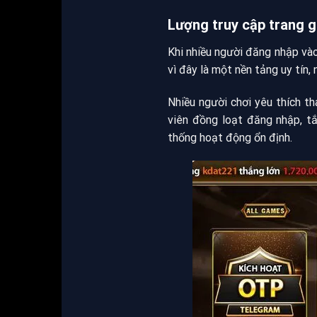
Lượng truy cập trang g
Khi nhiều người đăng nhập và
vì đây là một nền tảng uy tín, 
Nhiều người chơi yêu thích th
viên đồng loạt đăng nhập, tắ
thống hoạt động ổn định.