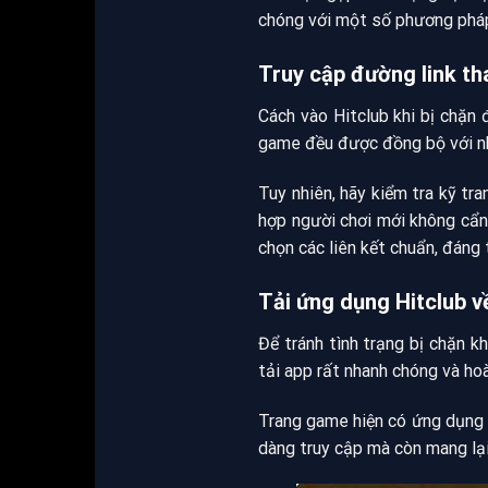
chóng với một số phương phá
Truy cập đường link th
Cách vào Hitclub khi bị chặn
game đều được đồng bộ với nha
Tuy nhiên, hãy kiểm tra kỹ tr
hợp người chơi mới không cẩn 
chọn các liên kết chuẩn, đáng 
Tải ứng dụng Hitclub v
Để tránh tình trạng bị chặn k
tải app rất nhanh chóng và hoà
Trang game hiện có ứng dụng c
dàng truy cập mà còn mang lại