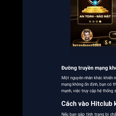
Đường truyền mạng khô
Một nguyên nhân khác khiến nh
mạng không ổn định, bạn có th
mạnh, việc truy cập hệ thống s
Cách vào Hitclub 
Nếu bạn gặp tình trạng bị chặ