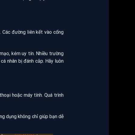
i
. Các đường liên kết vào cổng
 mạo, kém uy tín. Nhiều trường
 cá nhân bị đánh cắp. Hãy luôn
thoại hoặc máy tính. Quá trình
ứng dụng không chỉ giúp bạn dễ