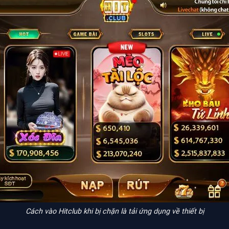
Cách vào Hitclub khi bị chặn là tải ứng dụng về thiết bị