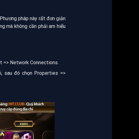
. Phương pháp này rất đơn giản
ạng mà không cần phải am hiểu
et => Network Connections.
i, sau đó chọn Properties =>