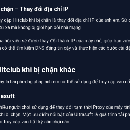
 chặn – Thay đổi địa chỉ IP
y cập Hitclub khi bị chặn là thay đổi địa chỉ IP của anh em. S
từ xa mà không bị giới hạn bởi nhà mạng.
ủa hội viên sẽ được thay đổi thành IP của máy chủ, giúp bạn vượ
n có thể tìm kiếm DNS đáng tin cậy và thực hiện các bước cài đ
itclub khi bị chặn khác
ây là hai phương pháp anh em có thể sử dụng để truy cập vào cổ
rasuft
hiều người chơi sử dụng để thay đổi tạm thời Proxy của máy tí
hi bị chặn. Một ưu điểm nổi bật của Ultrasuft là quá trình tải 
i truy cập vào bất kỳ sân chơi nào.