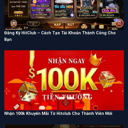
Đăng Ký HitClub – Cách Tạo Tài Khoản Thành Công Cho
Bạn
Nhận 100k Khuyến Mãi Từ Hitclub Cho Thành Viên Mới