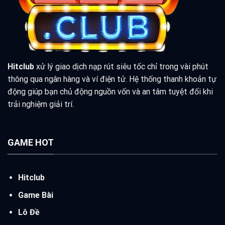
Hitclub
xử lý giao dịch nạp rút siêu tốc chỉ trong vài phút
thông qua ngân hàng và ví điện tử. Hệ thống thanh khoản tự
động giúp bạn chủ động nguồn vốn và an tâm tuyệt đối khi
trải nghiệm giải trí.
GAME HOT
Hitclub
Game Bài
Lô Đề