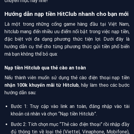
chuyên mục này nhé!
Hướng dẫn nạp tiền HitClub nhanh cho bạn mới
Là một trong những cổng game hàng đầu tại Việt Nam,
hitclub mang đến nhiều ưu điểm nổi bật trong việc nạp tiền,
đặc biệt với đa dạng phương thức tiện lợi. Dưới đây là
hướng dẫn cụ thể cho từng phương thức gửi tiền phổ biến
mà bạn không thể bỏ qua:
Nạp tiền Hitclub qua thẻ cào an toàn
Nếu thành viên muốn sử dụng thẻ cào điện thoại nạp tiền
nhận 100k khuyến mãi từ Hitclub
, hãy làm theo các bước
hướng dẫn sau:
Bước 1: Truy cập vào link an toàn, đăng nhập vào tài
khoản cá nhân và chọn “Nạp tiền Hitclub”.
Bước 2: Tích chọn mục “Thẻ cào điện thoại” rồi nhập đầy
đủ thông tin về loại thẻ (Viettel, Vinaphone, Mobifone),