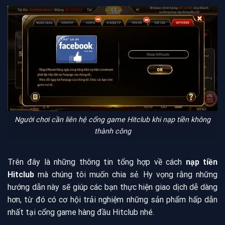
Người chơi cần liên hệ cổng game Hitclub khi nạp tiền không
thành công
Trên đây là những thông tin tổng hợp về cách
nạp tiền
Hitclub
mà chúng tôi muốn chia sẻ. Hy vọng rằng những
hướng dẫn này sẽ giúp các bạn thực hiện giao dịch dễ dàng
hơn, từ đó có cơ hội trải nghiệm những sản phẩm hấp dẫn
nhất tại cổng game hàng đầu
Hitclub
nhé.