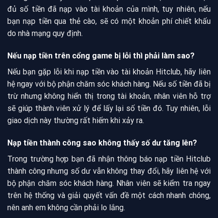
đủ số tiền đã nạp vào tài khoản của mình, tuy nhiên, nếu
bạn nạp tiền qua thẻ cào, sẽ có một khoản phí chiết khấu
do nhà mạng quy định.
Nếu nạp tiền trên cổng game bị lỗi thì phải làm sao?
Nếu bạn gặp lỗi khi nạp tiền vào tài khoản Hitclub, hãy liên
hệ ngay với bộ phận chăm sóc khách hàng. Nếu số tiền đã bị
trừ nhưng không hiển thị trong tài khoản, nhân viên hỗ trợ
sẽ giúp thành viên xử lý để lấy lại số tiền đó. Tuy nhiên, lỗi
giao dịch này thường rất hiếm khi xảy ra.
Nạp tiền thành công sao không thấy số dư tăng lên?
Trong trường hợp bạn đã nhận thông báo nạp tiền Hitclub
thành công nhưng số dư vẫn không thay đổi, hãy liên hệ với
bộ phận chăm sóc khách hàng. Nhân viên sẽ kiểm tra ngay
trên hệ thống và giải quyết vấn đề một cách nhanh chóng,
nên anh em không cần phải lo lắng.